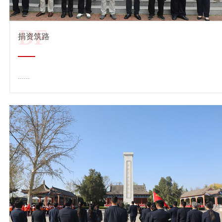
DF
捐资筑路
......
查看详情 →