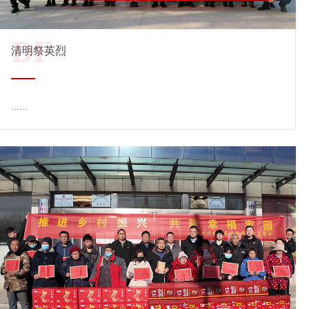
DF
清明祭英烈
......
查看详情 →