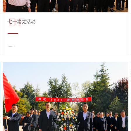
DF
七一建党活动
......
查看详情 →