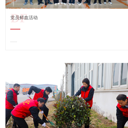
DF
党员鲜血活动
......
查看详情 →