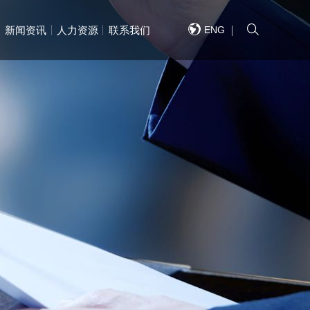
ENG
新闻资讯
人力资源
联系我们
重系列产品
重工程案列
快捷导航
快捷导航
快捷导航
快捷导航
快捷导航
快捷导航
/QUICK NAVIGATION
/QUICK NAVIGATION
/QUICK NAVIGATION
/QUICK NAVIGATION
/QUICK NAVIGATION
/QUICK NAVIGATION
芦系列
式起重机
单梁产品系列
通用门式起重机
双梁产品系列
钢铁冶金起重机
门式起重机系列
多功能起重机
简介
网络
MES系统
新闻
福利
地图
企业风采
国外网络
大数据平台
大方党建
职位需求
联系方式
企业文化
国内业绩
全自动抓斗起重机
招标公告
人才理念
详细信息
企业资质
国外业绩
语音控制系统
采购公示
招聘流程
重机系列
重机系列
智能小车系列
港口装卸起重机
配件销售
轨道交通起重机
荣誉
定位系统
活动
企业视频
远程控制系统
德孝爱心基金会
生产设备
组织架构
文件下载
结构系列产品
结构工程案列
桥梁
桥梁
高速桥梁
高速桥梁
景观桥梁
景观桥梁
单层钢结构厂房
单层钢结构厂房
结构厂房
结构厂房
非标钢结构
非标钢结构