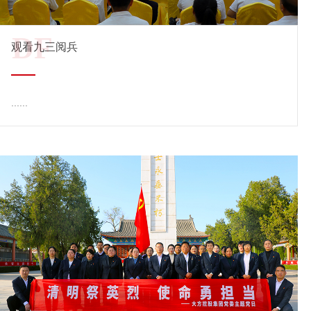
DF
观看九三阅兵
......
查看详情 →