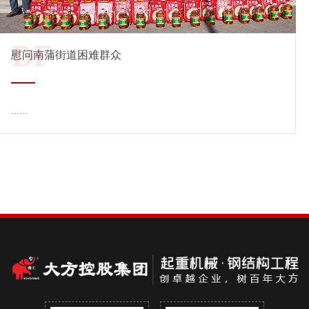
DF
慰问南蒲街道困难群众
......
查看详情 →