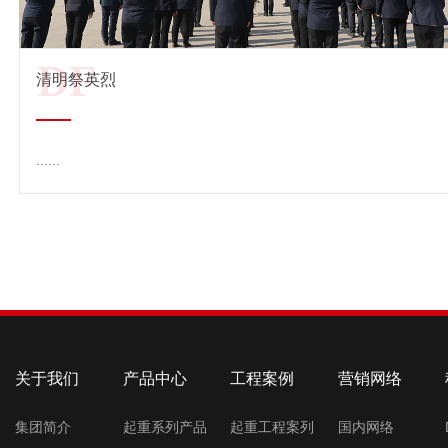
DF
清明祭英烈
......
查看详情 →
关于我们
产品中心
工程案例
营销网络
集团简介
起重系列产品
起重工程案列
国内网络