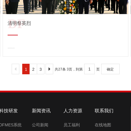
DF
清明祭英烈
......
查看详情 →
1
2
3
共27条 3页，到第
页
确定
科技研发
新闻资讯
人力资源
联系我们
DFMES系统
公司新闻
员工福利
在线地图