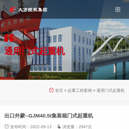
通用门式起重机
ENGINEERING CASE
首页
>
起重工程案例
>
通用门式起重机
出口外蒙--GJM40.5t集装箱门式起重机
发布时间：2022-09-13
浏览量：2847次