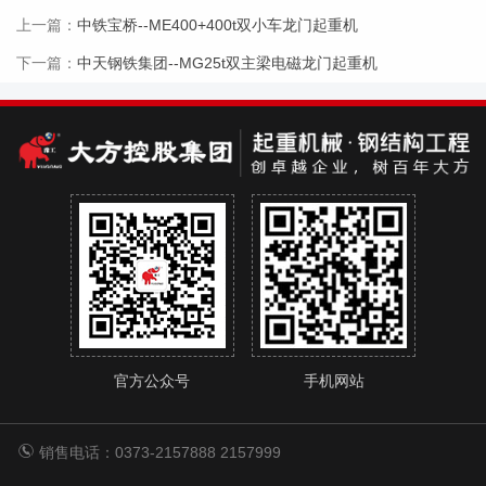
上一篇：
中铁宝桥--ME400+400t双小车龙门起重机
下一篇：
中天钢铁集团--MG25t双主梁电磁龙门起重机
官方公众号
手机网站
销售电话：0373-2157888 2157999